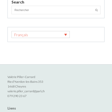
Search
Français
Valérie Piller-Carrard
Rte d’Yverdon-les-Bains 353
1468 Cheyres
valerie.piller_carrard@parl.ch
079 290 23 67
Liens