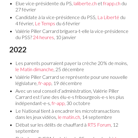
Elue vice-présidente du PS,
laliberte.ch
et
frapp.ch
du
27 février
Candidate à la vice-présidence du PSS,
La Liberté
du
4 février,
Le Temps
du 6 février
Valérie Piller Carrard briguera-t-elle la vice-présidence
du PSS?
24 heures
, 10 janvier
2022
Les parents pourraient payer la crèche 20% de moins,
le Matin dimanche
, 25 décembre
Valérie Piller Carrard se représente pour une nouvelle
législature,
fr-app
, 19 décembre
Avec un seul conseil d’administration, Valérie Piller
Carrard est l’une des élu-e-s fribourgeois-e-s les plus
indépendant-e-s,
fr-app,
30 octobre
Le National tient à encadrer les microtransactions
dans les jeux vidéos,
le matin.ch
, 14 septembre
Débat sur les délits de chauffard à
RTS Forum
, 12
septembre