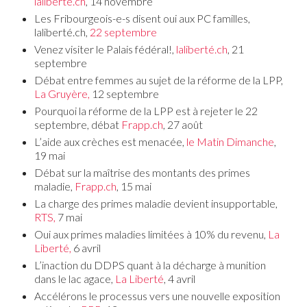
laliberté.ch
, 14 novembre
Les Fribourgeois-e-s disent oui aux PC familles,
laliberté.ch,
22 septembre
Venez visiter le Palais fédéral!,
laliberté.ch
, 21
septembre
Débat entre femmes au sujet de la réforme de la LPP,
La Gruyère,
12 septembre
Pourquoi la réforme de la LPP est à rejeter le 22
septembre, débat
Frapp.ch
, 27 août
L’aide aux crèches est menacée,
le Matin Dimanche
,
19 mai
Débat sur la maîtrise des montants des primes
maladie,
Frapp.ch
, 15 mai
La charge des primes maladie devient insupportable,
RTS,
7 mai
Oui aux primes maladies limitées à 10% du revenu,
La
Liberté,
6 avril
L’inaction du DDPS quant à la décharge à munition
dans le lac agace,
La Liberté
, 4 avril
Accélérons le processus vers une nouvelle exposition