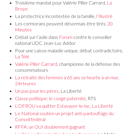
Troisième mandat pour Valérie Piller Carrard,
La
Broye
La protectrice incontestée de la famille,
l’Illustré
Les cormorans peuvent désormais être tirés,
20
Minutes
Débat sur l’asile dans
Forum
contre le conseiller
national UDC Jean-Luc Addor
Pour une caisse maladie unique, débat contradictoire,
La Télé
Valérie Piller Carrard
, championne de la défense des
consommateurs
La retraite des femmes à 65 ans se heurte à un mur,
24Heures
Un pas pour les pères,
La Liberté
Classe politique: le congé paternité
, RTS
L’OFROU va quitter Estavayer-le-lac, La Liberté
Le National soutien un projet anti-pantouflage du
Conseil fédéral
RFFA: un OUI doublement gagnant