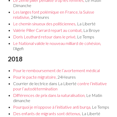
Le 2ème pilier pénalise trop les femmes,
Le Matin
Dimanche
Les langes font polémique en France, la Suisse
relativise,
24Heures
Le chemin sinueux des politiciennes,
La Liberté
Valérie Piller Carrard repart au combat,
La Broye
Doris Leuthard retour dans le privé,
Le Temps
Le National valide le nouveau milliard de cohésion,
l’Agefi
2018
Pour le remboursement de l’avortement médical
Pour le pacte migratoire,
24Heures
Courrier de lectrice dans La Liberté
contre l’initiative
pour l’autodétermination
Différences de prix dans la naturalisation,
Le Matin
dimanche
Pourquoi je m’oppose à l’initiative anti burqa,
Le Temps
Des enfants de migrants sont détenus,
La Liberté