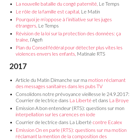
La nouvelle bataille du congé paternité,
Le Temps
Le rôle de la famille est capital,
Le Matin
Pourquoi je m’oppose à l’initiative sur les juges
étrangers
,
Le Temps
Révision de la loi sur la protection des données: ça
traîne,
l’Agefi
Plan du Conseil fédéral pour détecter plus vites les
violences envers les enfants,
Matinale RTS
2017
Article du Matin Dimanche sur ma
motion réclamant
des messages sanitaires dans les pubs TV
Consolidons notre prévoyance vieillesse le 24.9.2017:
Courrier de lectrice dans
La Liberté
et dans
La Broye
Emission A bon entendeur (RTS): questions sur mon
interpellation sur les carences en iode
Courrier de lectrice dans La Liberté
contre Ecalex
Emission On en parle (RTS): questions sur ma motion
réclamant la mention de la composition des