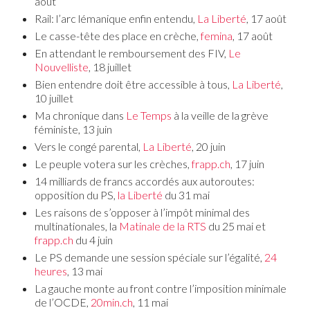
août
Rail: l’arc lémanique enfin entendu,
La Liberté
, 17 août
Le casse-tête des place en crèche,
femina
, 17 août
En attendant le remboursement des FIV,
Le
Nouvelliste
, 18 juillet
Bien entendre doit être accessible à tous,
La
Liberté
,
10 juillet
Ma chronique dans
Le Temps
à la veille de la grève
féministe, 13 juin
Vers le congé parental,
La Liberté
, 20 juin
Le peuple votera sur les crèches,
frapp.ch
, 17 juin
14 milliards de francs accordés aux autoroutes:
opposition du PS,
la Liberté
du 31 mai
Les raisons de s’opposer à l’impôt minimal des
multinationales, la
Matinale de la RTS
du 25 mai et
frapp.ch
du 4 juin
Le PS demande une session spéciale sur l’égalité,
24
heures
, 13 mai
La gauche monte au front contre l’imposition minimale
de l’OCDE,
20min.ch
, 11 mai