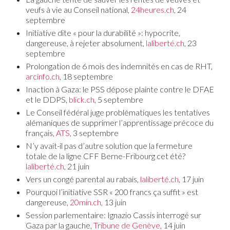
veufs à vie au Conseil national,
24heures.ch
, 24
septembre
Initiative dite « pour la durabilité »: hypocrite,
dangereuse, à rejeter absolument,
laliberté.ch
, 23
septembre
Prolongation de 6 mois des indemnités en cas de RHT,
arcinfo.ch
, 18 septembre
Inaction à Gaza: le PSS dépose plainte contre le DFAE
et le DDPS,
blick.ch
, 5 septembre
Le Conseil fédéral juge problématiques
les tentatives
alémaniques de supprimer
l’apprentissage précoce du
français,
ATS
, 3 septembre
N’y avait-il pas d’autre solution que la fermeture
totale de la ligne CFF Berne-Fribourg cet été?
laliberté.ch
, 21 juin
Vers un congé parental au rabais,
laliberté.ch
, 17 juin
Pourquoi l’initiative SSR « 200 francs ça suffit » est
dangereuse,
20min.ch,
13 juin
Session parlementaire: Ignazio Cassis interrogé sur
Gaza par la gauche,
Tribune de Genève
, 14 juin