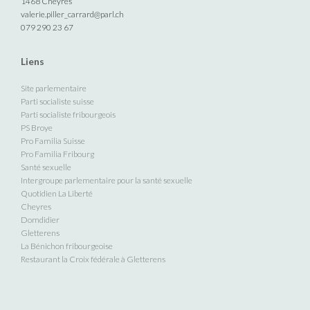
1468 Cheyres
valerie.piller_carrard@parl.ch
079 290 23 67
Liens
Site parlementaire
Parti socialiste suisse
Parti socialiste fribourgeois
PS Broye
Pro Familia Suisse
Pro Familia Fribourg
Santé sexuelle
Intergroupe parlementaire pour la santé sexuelle
Quotidien La Liberté
Cheyres
Domdidier
Gletterens
La Bénichon fribourgeoise
Restaurant la Croix fédérale à Gletterens