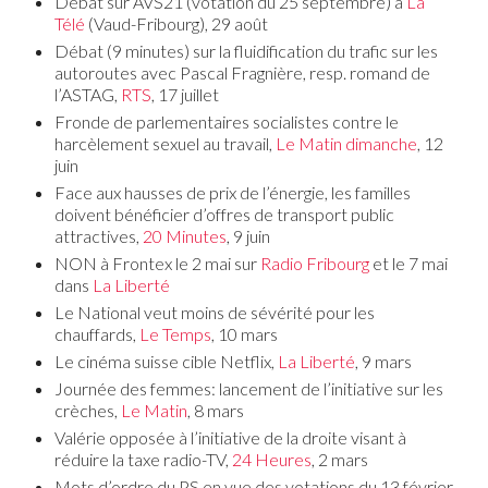
Débat sur AVS21 (votation du 25 septembre) à
La
Télé
(Vaud-Fribourg), 29 août
Débat (9 minutes) sur la fluidification du trafic sur les
autoroutes avec Pascal Fragnière, resp. romand de
l’ASTAG,
RTS
, 17 juillet
Fronde de parlementaires socialistes contre le
harcèlement sexuel au travail,
Le Matin dimanche
, 12
juin
Face aux hausses de prix de l’énergie, les familles
doivent bénéficier d’offres de transport public
attractives,
20 Minutes
, 9 juin
NON à Frontex le 2 mai sur
Radio Fribourg
et le 7 mai
dans
La Liberté
Le National veut moins de sévérité pour les
chauffards,
Le Temps
, 10 mars
Le cinéma suisse cible Netflix,
La Liberté
, 9 mars
Journée des femmes: lancement de l’initiative sur les
crèches,
Le Matin
, 8 mars
Valérie opposée à l’initiative de la droite visant à
réduire la taxe radio-TV,
24 Heures
, 2 mars
Mots d’ordre du PS en vue des votations du 13 février