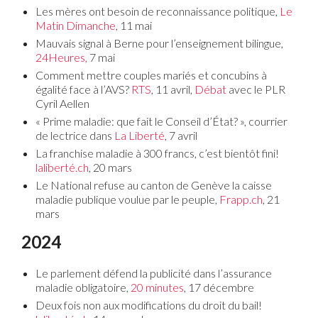
Les mères ont besoin de reconnaissance politique,
Le
Matin Dimanche
, 11 mai
Mauvais signal à Berne pour l’enseignement bilingue,
24Heures,
7 mai
Comment mettre couples mariés et concubins à
égalité face à l’AVS?
RTS
, 11 avril,
Débat
avec le PLR
Cyril Aellen
« Prime maladie: que fait le Conseil d’État? », courrier
de lectrice dans
La Liberté
, 7 avril
La franchise maladie à 300 francs, c’est bientôt fini!
laliberté.ch
, 20 mars
Le National refuse au canton de Genève la caisse
maladie publique voulue par le peuple,
Frapp.ch
, 21
mars
2024
Le parlement défend la publicité dans l’assurance
maladie obligatoire,
20 minutes
, 17 décembre
Deux fois non aux modifications du droit du bail!