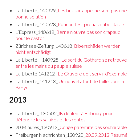
La Liberté_140329_
Les bus sur appel ne sont pas une
bonne solution
La Liberté_140528_
Pour un test prénatal abordable
L’Express_140618_
Berne n’ouvre pas son crapaud
pour le castor
Zürichsee-Zeitung_140618_
Biberschäden werden
nicht entschädigt
La Liberté__ 140925_
Le sort du Gothard se retrouve
entre les mains du peuple suisse
L
a Liberté 141212_
Le Gruyère doit servir d’exemple
La Liberté_141213_
Un nouvel atout de taille pour la
Broye
2013
La Liberte_ 130502_
Ils défilent à Fribourg pour
défendre les salaires et les rentes
20 Minutes_130913_
Congé paternité pas souhaitable
Freiburger Nachrichten_130920_
20.09.2013 Résumé