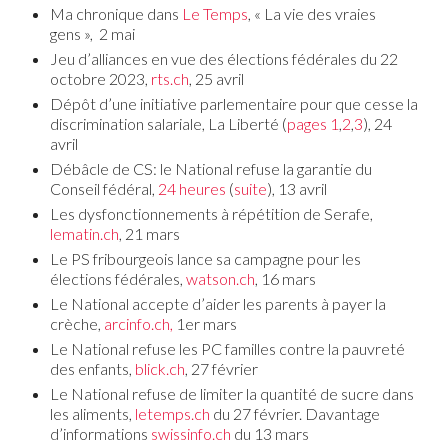
Ma chronique dans
L
e Temps
, « La vie des vraies
gens », 2 mai
Jeu d’alliances en vue des élections fédérales du 22
octobre 2023,
rts.ch
, 25 avril
Dépôt d’une initiative parlementaire pour que cesse la
discrimination salariale, La Liberté (
pages 1
,
2
,
3
), 24
avril
Débâcle de CS: le National refuse la garantie du
Conseil fédéral,
24 heures
(
suite
), 13 avril
Les dysfonctionnements à répétition de Serafe,
lematin.ch
, 21 mars
Le PS fribourgeois lance sa campagne pour les
élections fédérales,
watson.ch
, 16 mars
Le National accepte d’aider les parents à payer la
crèche,
arcinfo.ch,
1er mars
Le National refuse les PC familles contre la pauvreté
des enfants,
blick.ch
, 27 février
Le National refuse de limiter la quantité de sucre dans
les aliments,
letemps.ch
du 27 février. Davantage
d’informations
swissinfo.ch
du 13 mars