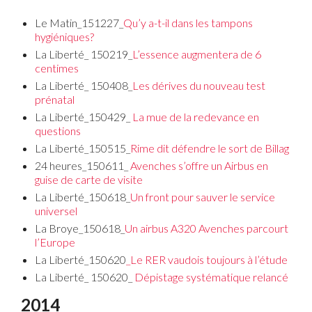
Le Matin_151227_
Qu’y a-t-il dans les tampons
hygiéniques?
La Liberté_ 150219_
L’essence augmentera de 6
centimes
La Liberté_ 150408_
Les dérives du nouveau test
prénatal
La Liberté_150429_
La mue de la redevance en
questions
La Liberté_150515_
Rime dit défendre le sort de Billag
24 heures_150611_
Avenches s’offre un Airbus en
guise de carte de visite
La Liberté_150618_
Un front pour sauver le service
universel
La Broye_150618_
Un airbus A320 Avenches parcourt
l’Europe
La Liberté_150620
_Le RER vaudois toujours à l’étude
La Liberté_ 150620_
Dépistage systématique relancé
2014