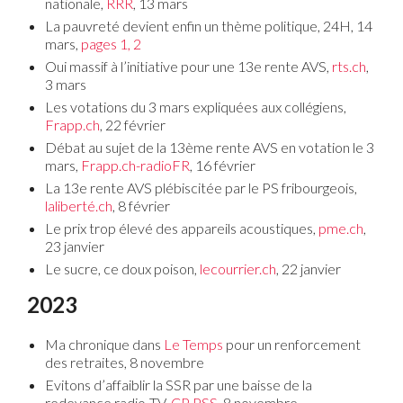
nationale,
RRR
, 13 mars
La pauvreté devient enfin un thème politique, 24H, 14
mars,
pages 1,
2
Oui massif à l’initiative pour une 13e rente AVS,
rts.ch
,
3 mars
Les votations du 3 mars expliquées aux collégiens,
Frapp.ch
, 22 février
Débat au sujet de la 13ème rente AVS en votation le 3
mars,
Frapp.ch-radioFR
, 16 février
La 13e rente AVS plébiscitée par le PS fribourgeois,
laliberté.ch
, 8 février
Le prix trop élevé des appareils acoustiques,
pme.ch
,
23 janvier
Le sucre, ce doux poison,
lecourrier.ch
, 22 janvier
2023
Ma chronique dans
Le Temps
pour un renforcement
des retraites, 8 novembre
Evitons d’affaiblir la SSR par une baisse de la
redevance radio-TV,
CP PSS
, 8 novembre